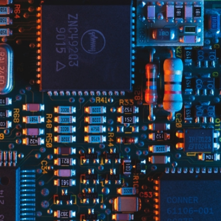
Antalet svarande på varje fråga är ca 300 totalt,
fördelat på hela perioden 2017-19. Enkäten från
2022 besvarades av 53 personer, flertalet
representerande företag med upp till 50
anställda verksamma inom
tillverkning/produktion.