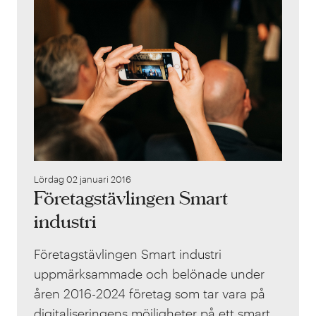
Företa
Lördag 02 januari 2016
Företagstävlingen Smart
industri
Företagstävlingen Smart industri
uppmärksammade och belönade under
åren 2016-2024 företag som tar vara på
digitaliseringens möjligheter på ett smart