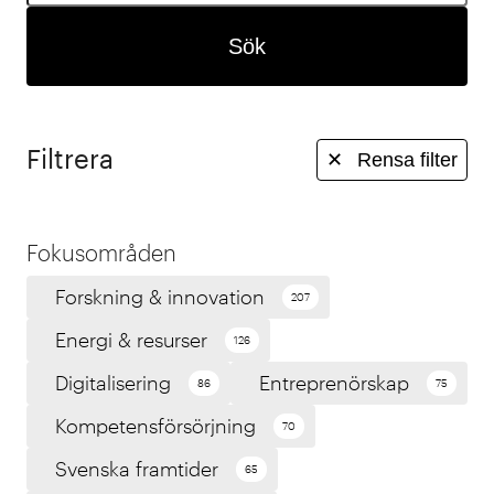
Sök
Filtrera
✕
Rensa filter
Fokusområden
Forskning & innovation
207
Energi & resurser
126
Digitalisering
Entreprenörskap
86
75
Kompetensförsörjning
70
Svenska framtider
65