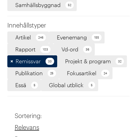
Samhällsbyggnad
52
Innehållstyper
Artikel
Evenemang
246
155
Rapport
Vd-ord
103
36
Remissvar
Projekt & program
33
32
Publikation
Fokusartikel
25
24
Essä
Global utblick
5
5
Sortering
:
Relevans