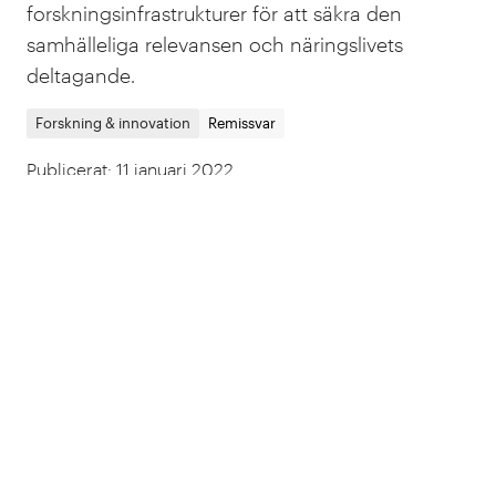
forskningsinfrastrukturer för att säkra den
samhälleliga relevansen och näringslivets
deltagande.
Forskning & innovation
Remissvar
Publicerat
:
11 januari 2022
Senast uppdaterat
:
24 juli 2022
1
2
Om IVA
Kontakt
Press
Karriär
IVA Konferenscenter