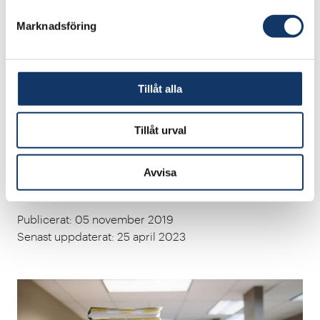
Kungl. Ingenjörsvetenskapsakademien (IVA) vill
Marknadsföring
att Sveriges investeringar i FoU successivt ökar
till minst 4 procent av BNP, enligt akademiens
inspel till regeringens kommande
Tillåt alla
forskningsproposition. IVA anser också att
forskningspropositionen inte ska begränsas till
Tillåt urval
enbart forskning, utan bör även omfatta högre
utbildning och forskningsbaserad innovation.
Avvisa
Forskning & innovation
Remissvar
Publicerat
:
05 november 2019
Senast uppdaterat
:
25 april 2023