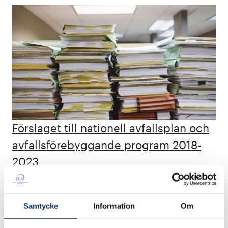
Förslaget till nationell avfallsplan och
avfallsförebyggande program 2018-
2023
IVA kommenterar förslaget till nationell
avfallsplan och avfallsförebyggande program
Samtycke
Information
Om
2018-2023 (Dnr NV-01180-17) framför allt enligt
följande huvudpunkter.