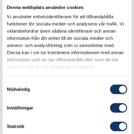
Denna webbplats använder cookies
Energi & resurser
Samhällsbyggnad
Remissvar
Vi använder enhetsidentifierare för att tillhandahålla
Publicerat
:
27 februari 2018
funktioner för sociala medier och analysera vår trafik. Vi
Senast uppdaterat
:
25 april 2023
vidarebefordrar även sådana identifierare och annan
information från din enhet till de sociala medier och
annons- och analysföretag som vi samarbetar med.
Dessa kan i sin tur kombinera informationen med annan
information som du har tillhandahållit eller som de har
samlat in när du har använt deras tjänster.
Samtyckesval
Nödvändig
Inställningar
Forskningspropositionen ska omfatta
Statistik
också forskningsbaserad innovation