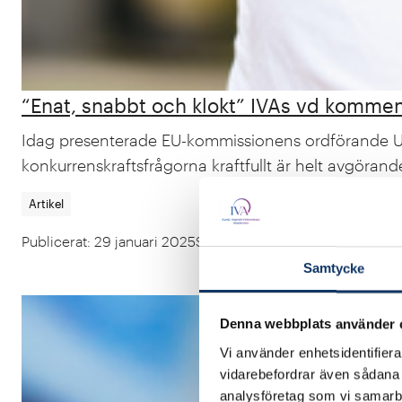
“Enat, snabbt och klokt” IVAs vd komme
Idag presenterade EU-kommissionens ordförande Urs
konkurrenskraftsfrågorna kraftfullt är helt avgörand
Artikel
Publicerat
:
29 januari 2025
Senast uppdaterat
:
30 januari 
Samtycke
Denna webbplats använder 
Vi använder enhetsidentifierar
vidarebefordrar även sådana i
analysföretag som vi samarb