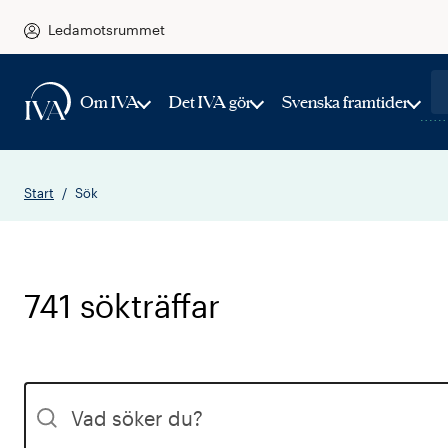
Ledamotsrummet
Om IVA
Det IVA gör
Svenska framtider
Start
Sök
741 sökträffar