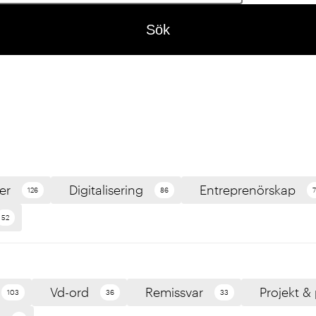
Sök
er
Digitalisering
Entreprenörskap
126
86
52
Vd-ord
Remissvar
Projekt &
103
36
33