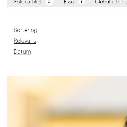
Fokusartikel
Essä
Global utblick
24
5
Sortering
:
Relevans
Datum
Search results updated
results with filter x x