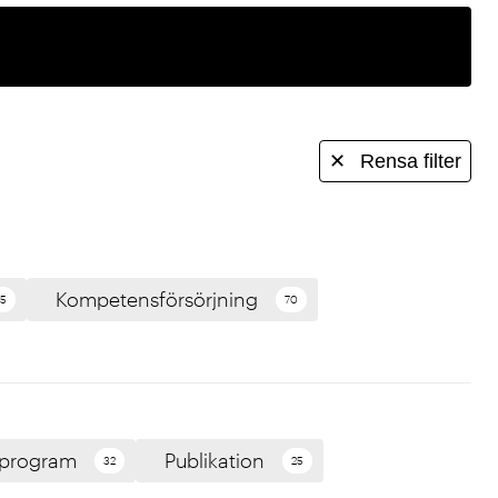
✕
Rensa filter
Kompetensförsörjning
75
70
 program
Publikation
32
25