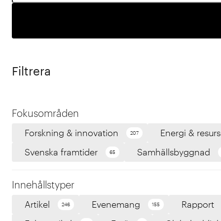
Filtrera
Fokusområden
Forskning & innovation
Energi & resurs
207
Svenska framtider
Samhällsbyggnad
65
Innehållstyper
Artikel
Evenemang
Rapport
246
155